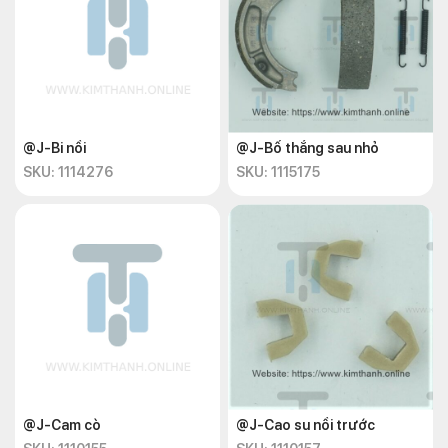
@J-Bi nồi
@J-Bố thắng sau nhỏ
SKU: 1114276
SKU: 1115175
@J-Cam cò
@J-Cao su nồi trước