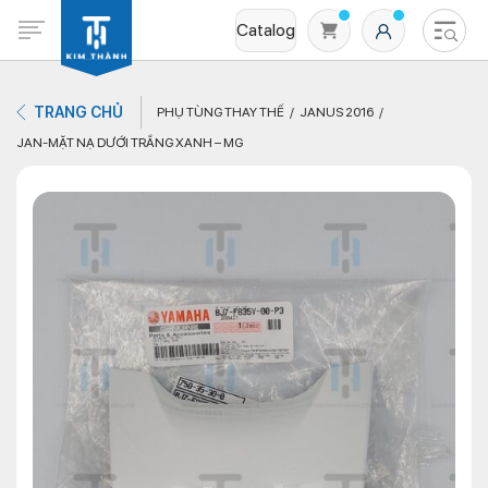
Catalog
TRANG CHỦ
PHỤ TÙNG THAY THẾ
JANUS 2016
JAN-MẶT NẠ DƯỚI TRẮNG XANH – MG
Không có sản phẩm nào trong giỏ hàng