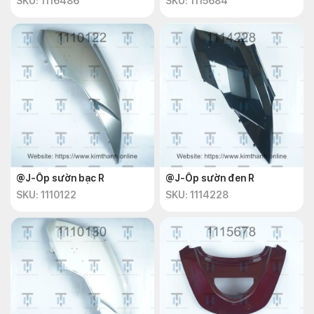
SKU: 1116486
SKU: 1115684
@J-Ốp sườn bạc R
@J-Ốp sườn đen R
SKU: 1110122
SKU: 1114228