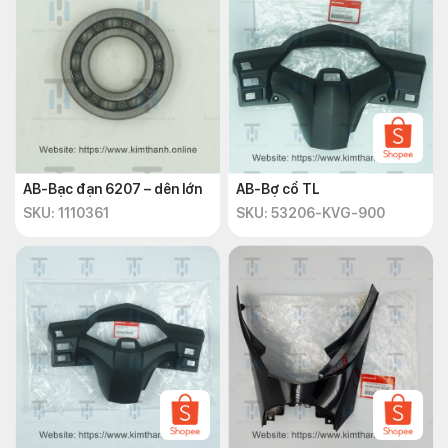
AB-Bạc đạn 6207 – dên lớn
AB-Bợ cổ TL
SKU: 1110361
SKU: 53206-KVG-900