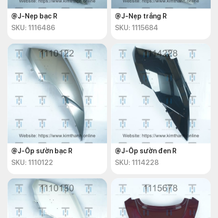
@J-Nẹp bạc R
@J-Nẹp trắng R
SKU: 1116486
SKU: 1115684
@J-Ốp sườn bạc R
@J-Ốp sườn đen R
SKU: 1110122
SKU: 1114228