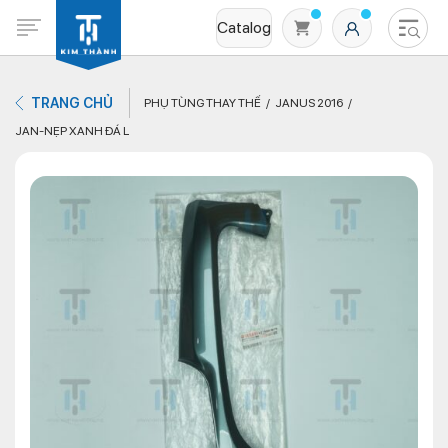
Catalog
TRANG CHỦ
PHỤ TÙNG THAY THẾ
JANUS 2016
JAN-NẸP XANH ĐÁ L
Không có sản phẩm nào trong giỏ hàng