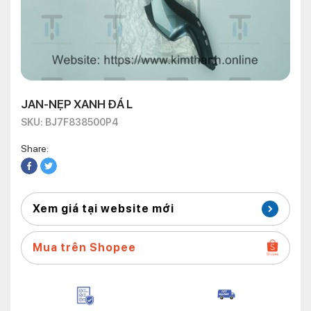
JAN-NẸP XANH ĐÁ L
SKU: BJ7F838500P4
Share:
Xem giá tại website mới
Mua trên Shopee