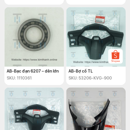
AB-Bạc đạn 6207 – dên lớn
AB-Bợ cổ TL
SKU: 1110361
SKU: 53206-KVG-900