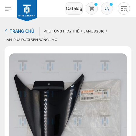
Catalog
TRANG CHỦ
PHỤ TÙNG THAY THẾ
JANUS 2016
JAN-RÙA DƯỚI ĐEN BÓNG – MG
Không có sản phẩm nào trong giỏ hàng