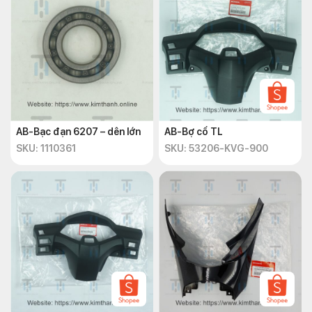
AB-Bạc đạn 6207 – dên lớn
AB-Bợ cổ TL
SKU: 1110361
SKU: 53206-KVG-900