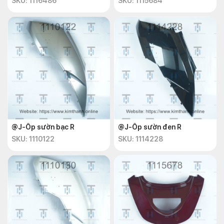
SKU: 1116486
SKU: 1115684
@J-Ốp sườn bạc R
@J-Ốp sườn đen R
SKU: 1110122
SKU: 1114228