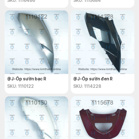
SKU: 1116486
SKU: 1115684
@J-Ốp sườn bạc R
@J-Ốp sườn đen R
SKU: 1110122
SKU: 1114228