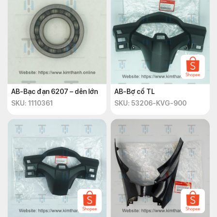
AB-Bạc đạn 6207 – dên lớn
AB-Bợ cổ TL
SKU: 1110361
SKU: 53206-KVG-900