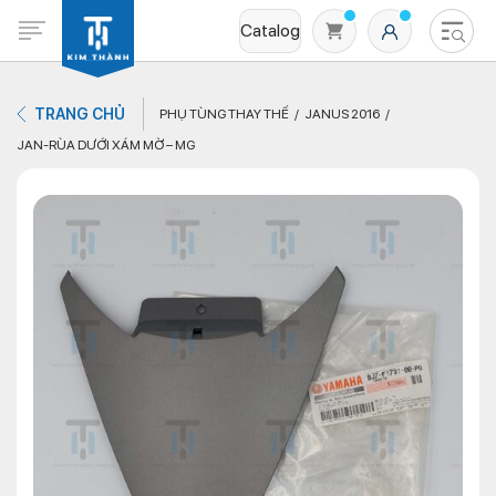
Catalog
TRANG CHỦ
PHỤ TÙNG THAY THẾ
JANUS 2016
JAN-RÙA DƯỚI XÁM MỜ – MG
Không có sản phẩm nào trong giỏ hàng