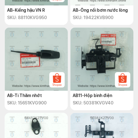
AB-Kiếng hậu VN R
AB-Ống nối bơm nước lòng
SKU: 88110KVG950
SKU: 19422KVB900
AB-Ti Thăm nhớt
AB11-Hộp bình điện
SKU: 15651KVG900
SKU: 50381KVGV40