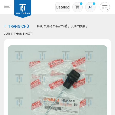
Catalog
TRANG CHỦ
PHỤ TÙNG THAY THẾ
JUPITER R
JUR-TI THĂM NHỚT
Không có sản phẩm nào trong giỏ hàng