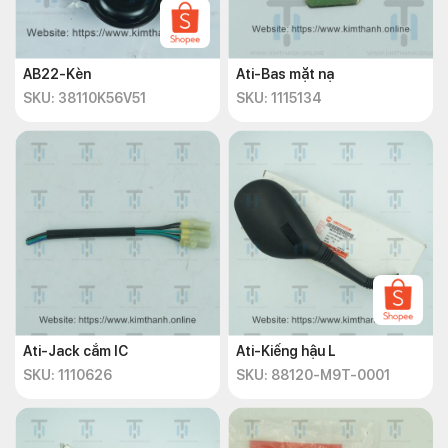
AB22-Kèn
Ati-Bas mặt nạ
SKU: 38110K56V51
SKU: 1115134
Ati-Jack cắm IC
Ati-Kiếng hậu L
SKU: 1110626
SKU: 88120-M9T-0001