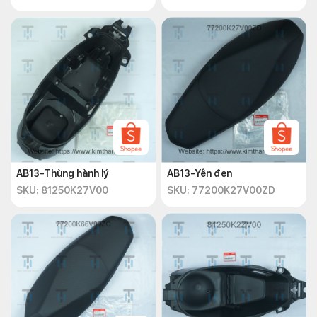
AB13-Thùng hành lý
AB13-Yên đen
SKU: 81250K27V00
SKU: 77200K27V00ZD