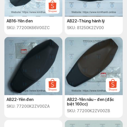
AB16-Yên đen
AB22-Thùng hành lý
SKU: 77200K66V00ZC
SKU: 81250K2ZV00
AB22-Yên đen
AB22-Yên nâu – đen (đặc
biệt 160cc)
SKU: 77200K2ZV00ZA
SKU: 77200K2ZV00ZB