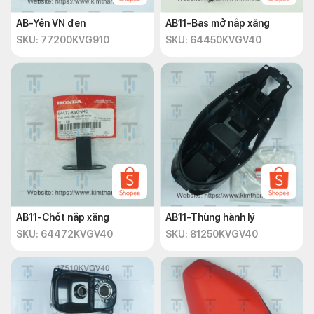
AB-Yên VN đen
AB11-Bas mở nắp xăng
SKU: 77200KVG910
SKU: 64450KVGV40
AB11-Chốt nắp xăng
AB11-Thùng hành lý
SKU: 64472KVGV40
SKU: 81250KVGV40