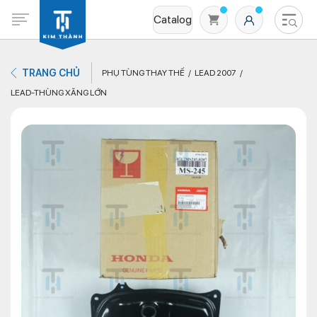
Catalog
TRANG CHỦ
PHỤ TÙNG THAY THẾ
LEAD 2007
LEAD-THÙNG XĂNG LỚN
Không có sản phẩm nào trong giỏ hàng