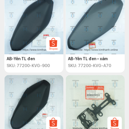
AB-Yên TL đen
AB-Yên TL đen – xám
SKU: 77200-KVG-900
SKU: 77200-KVG-A70