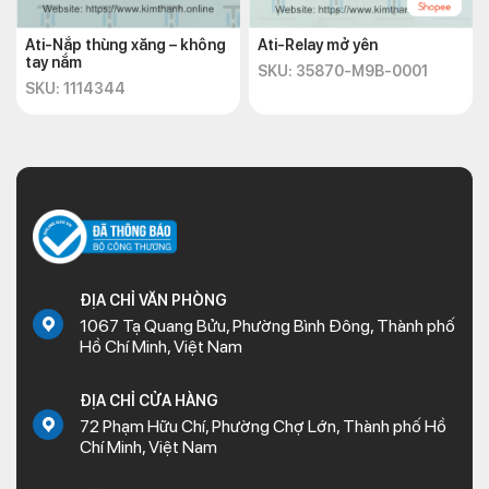
Ati-Nắp thùng xăng – không
Ati-Relay mở yên
tay nắm
SKU: 35870-M9B-0001
SKU: 1114344
ĐỊA CHỈ VĂN PHÒNG
1067 Tạ Quang Bửu, Phường Bình Đông, Thành phố
Hồ Chí Minh, Việt Nam
ĐỊA CHỈ CỬA HÀNG
72 Phạm Hữu Chí, Phường Chợ Lớn, Thành phố Hồ
Chí Minh, Việt Nam