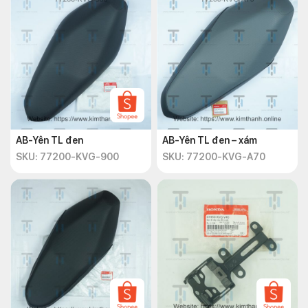
AB-Yên TL đen
AB-Yên TL đen – xám
SKU: 77200-KVG-900
SKU: 77200-KVG-A70