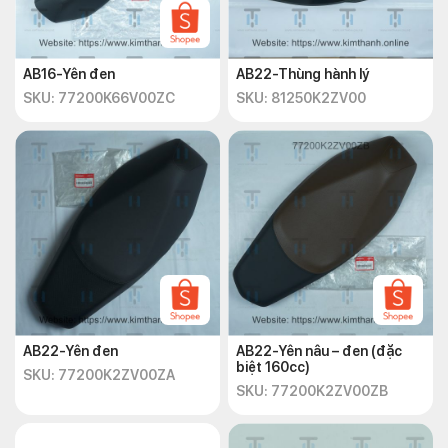
AB16-Yên đen
AB22-Thùng hành lý
SKU: 77200K66V00ZC
SKU: 81250K2ZV00
AB22-Yên đen
AB22-Yên nâu – đen (đặc
biệt 160cc)
SKU: 77200K2ZV00ZA
SKU: 77200K2ZV00ZB