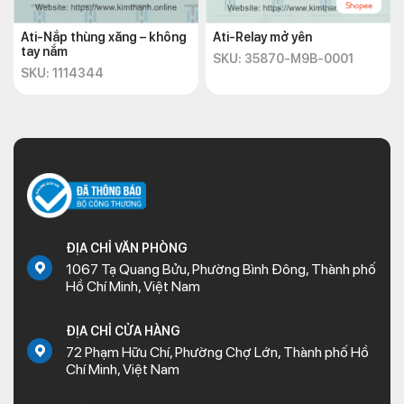
Ati-Nắp thùng xăng – không
Ati-Relay mở yên
tay nắm
SKU: 35870-M9B-0001
SKU: 1114344
ĐỊA CHỈ VĂN PHÒNG
1067 Tạ Quang Bửu, Phường Bình Đông, Thành phố
Hồ Chí Minh, Việt Nam
ĐỊA CHỈ CỬA HÀNG
72 Phạm Hữu Chí, Phường Chợ Lớn, Thành phố Hồ
Chí Minh, Việt Nam