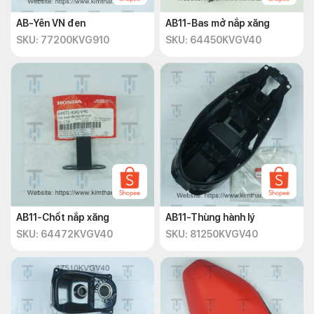
AB-Yên VN đen
AB11-Bas mở nắp xăng
SKU: 77200KVG910
SKU: 64450KVGV40
AB11-Chốt nắp xăng
AB11-Thùng hành lý
SKU: 64472KVGV40
SKU: 81250KVGV40