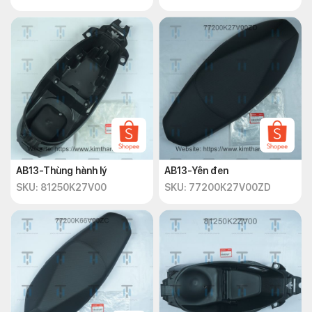
AB13-Thùng hành lý
AB13-Yên đen
SKU: 81250K27V00
SKU: 77200K27V00ZD