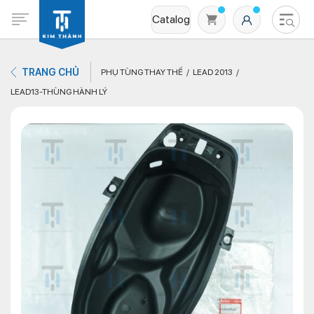
Catalog
TRANG CHỦ
PHỤ TÙNG THAY THẾ
LEAD 2013
LEAD13-THÙNG HÀNH LÝ
Không có sản phẩm nào trong giỏ hàng