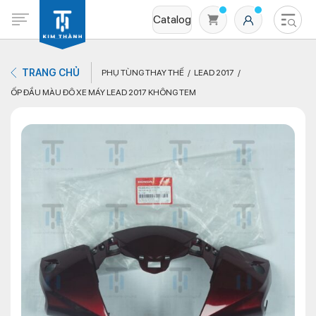
Catalog
TRANG CHỦ
PHỤ TÙNG THAY THẾ
LEAD 2017
ỐP ĐẦU MÀU ĐÔ XE MÁY LEAD 2017 KHÔNG TEM
Không có sản phẩm nào trong giỏ hàng