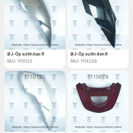
@J-Ốp sườn bạc R
@J-Ốp sườn đen R
SKU: 1110122
SKU: 1114228