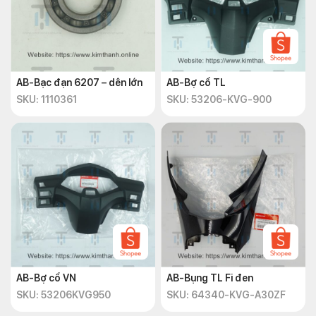
AB-Bạc đạn 6207 – dên lớn
AB-Bợ cổ TL
SKU: 1110361
SKU: 53206-KVG-900
AB-Bợ cổ VN
AB-Bụng TL Fi đen
SKU: 53206KVG950
SKU: 64340-KVG-A30ZF