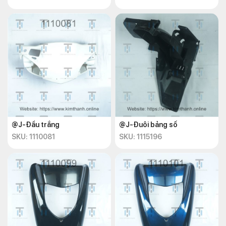
@J-Đầu trắng
@J-Đuôi bảng số
SKU: 1110081
SKU: 1115196