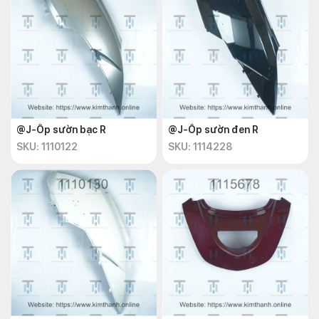
@J-Ốp sườn bạc R
@J-Ốp sườn đen R
SKU: 1110122
SKU: 1114228