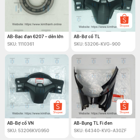
AB-Bạc đạn 6207 – dên lớn
AB-Bợ cổ TL
SKU: 1110361
SKU: 53206-KVG-900
AB-Bợ cổ VN
AB-Bụng TL Fi đen
SKU: 53206KVG950
SKU: 64340-KVG-A30ZF