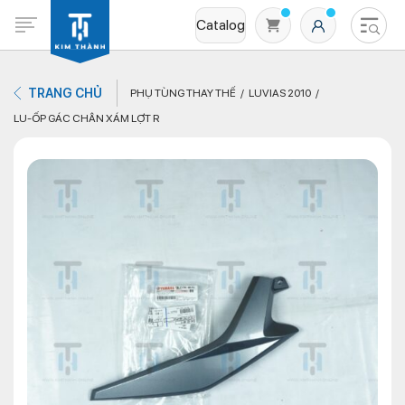
Catalog
TRANG CHỦ
PHỤ TÙNG THAY THẾ
LUVIAS 2010
LU-ỐP GÁC CHÂN XÁM LỢT R
Không có sản phẩm nào trong giỏ hàng