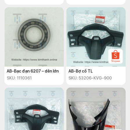
AB-Bạc đạn 6207 – dên lớn
AB-Bợ cổ TL
SKU: 1110361
SKU: 53206-KVG-900