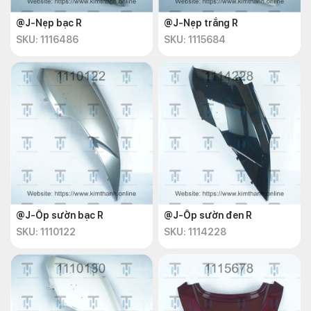
@J-Nẹp bạc R
@J-Nẹp trắng R
SKU: 1116486
SKU: 1115684
@J-Ốp sườn bạc R
@J-Ốp sườn đen R
SKU: 1110122
SKU: 1114228