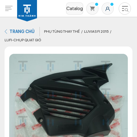
Catalog
TRANG CHỦ
PHỤ TÙNG THAY THẾ
LUVIAS FI 2015
LUFI-CHỤP QUẠT GIÓ
Không có sản phẩm nào trong giỏ hàng