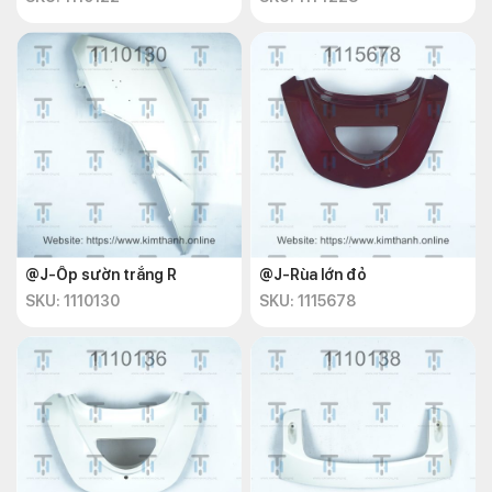
@J-Ốp sườn trắng R
@J-Rùa lớn đỏ
SKU: 1110130
SKU: 1115678