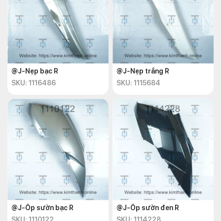
@J-Nẹp bạc R
@J-Nẹp trắng R
SKU: 1116486
SKU: 1115684
@J-Ốp sườn bạc R
@J-Ốp sườn đen R
SKU: 1110122
SKU: 1114228