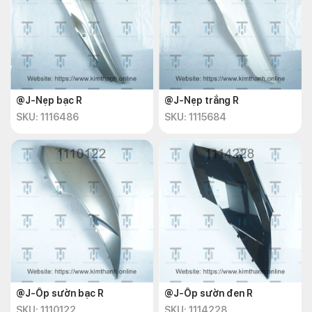
@J-Nẹp bạc R
@J-Nẹp trắng R
SKU: 1116486
SKU: 1115684
@J-Ốp sườn bạc R
@J-Ốp sườn đen R
SKU: 1110122
SKU: 1114228