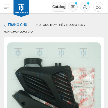
Catalog
TRANG CHỦ
PHỤ TÙNG THAY THẾ
NOUVO 4 LX
NO4-CHỤP QUẠT GIÓ
Không có sản phẩm nào trong giỏ hàng