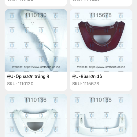
@J-Ốp sườn trắng R
@J-Rùa lớn đỏ
SKU: 1110130
SKU: 1115678