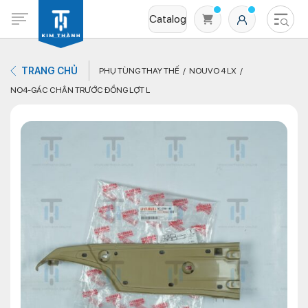
Catalog
TRANG CHỦ
PHỤ TÙNG THAY THẾ
NOUVO 4 LX
NO4-GÁC CHÂN TRƯỚC ĐỒNG LỢT L
Không có sản phẩm nào trong giỏ hàng