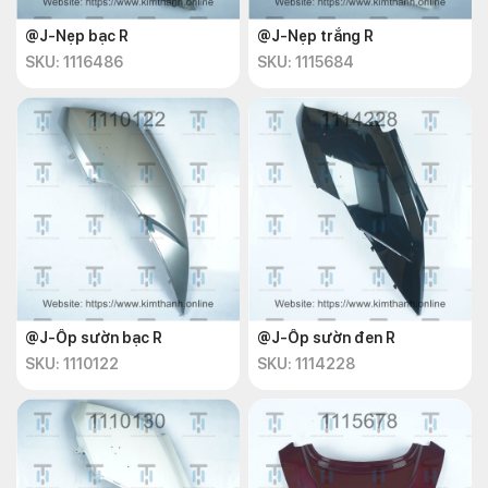
@J-Nẹp bạc R
@J-Nẹp trắng R
SKU: 1116486
SKU: 1115684
@J-Ốp sườn bạc R
@J-Ốp sườn đen R
SKU: 1110122
SKU: 1114228