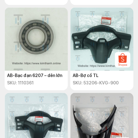
AB-Bạc đạn 6207 – dên lớn
AB-Bợ cổ TL
SKU: 1110361
SKU: 53206-KVG-900