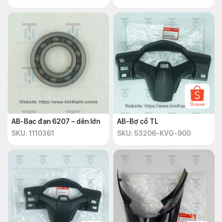
AB-Bạc đạn 6207 – dên lớn
AB-Bợ cổ TL
SKU: 1110361
SKU: 53206-KVG-900