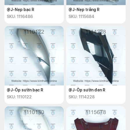
@J-Nẹp bạc R
@J-Nẹp trắng R
SKU: 1116486
SKU: 1115684
@J-Ốp sườn bạc R
@J-Ốp sườn đen R
SKU: 1110122
SKU: 1114228