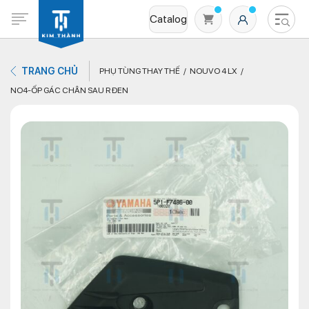
Catalog
TRANG CHỦ
PHỤ TÙNG THAY THẾ
NOUVO 4 LX
NO4-ỐP GÁC CHÂN SAU R ĐEN
Không có sản phẩm nào trong giỏ hàng