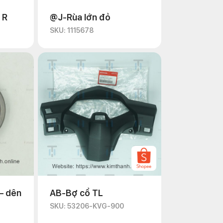
 R
@J-Rùa lớn đỏ
SKU: 1115678
– dên
AB-Bợ cổ TL
SKU: 53206-KVG-900