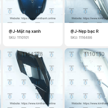
@J-Mặt nạ xanh
@J-Nẹp bạc R
SKU: 1110101
SKU: 1116486