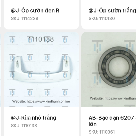
@J-Ốp sườn đen R
@J-Ốp sườn trắng
SKU: 1114228
SKU: 1110130
@J-Rùa nhỏ trắng
AB-Bạc đạn 6207 
lớn
SKU: 1110138
SKU: 1110361