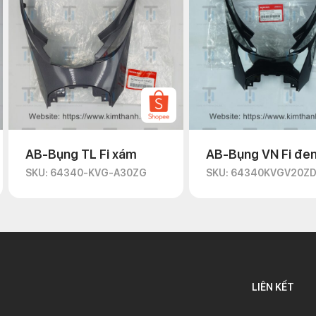
AB-Bụng TL Fi xám
AB-Bụng VN Fi đe
SKU: 64340-KVG-A30ZG
SKU: 64340KVGV20Z
LIÊN KẾT