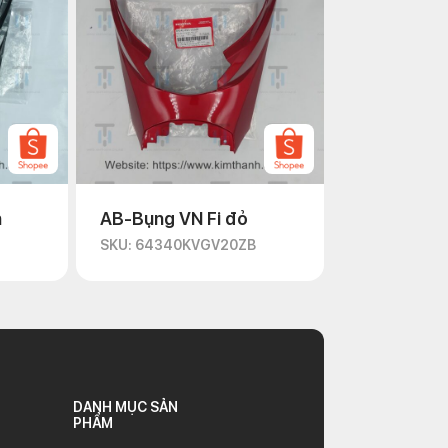
n
AB-Bụng VN Fi đỏ
D
SKU: 64340KVGV20ZB
DANH MỤC SẢN
PHẨM