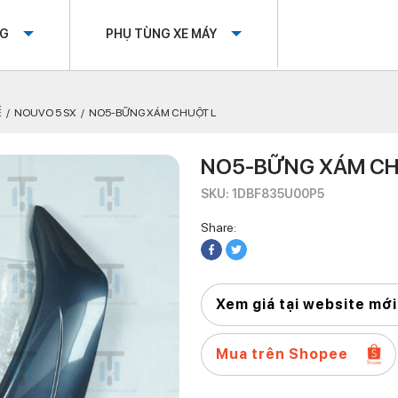
OG
PHỤ TÙNG XE MÁY
Ế
NOUVO 5 SX
NO5-BỮNG XÁM CHUỘT L
NO5-BỮNG XÁM CH
SKU: 1DBF835U00P5
Share:
Xem giá tại website mới
Mua trên Shopee