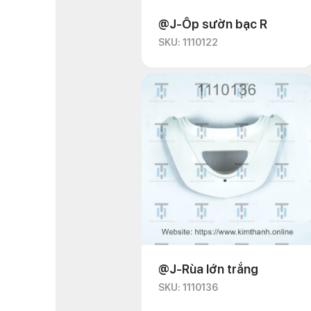
@J-Ốp sườn bạc R
SKU: 1110122
@J-Rùa lớn trắng
SKU: 1110136