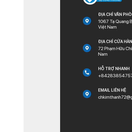
ĐỊA CHỈ VĂN PH
1067 Tạ Quang B
Việt Nam
ĐỊA CHỈ CỬA HÀ
72 Phạm Hữu Chí,
Nam
HỖ TRỢ NHANH
+8428385475
EMAIL LIÊN HỆ
chkimthanh72@g