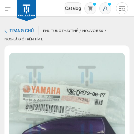
Catalog
TRANG CHỦ
PHỤ TÙNG THAY THẾ
NOUVO 5 SX
NO5-LÁ GIÓ TRÊN TÍM L
Không có sản phẩm nào trong giỏ hàng