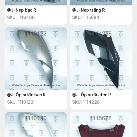
@J-Nẹp bạc R
@J-Nẹp trắng R
SKU: 1116486
SKU: 1115684
@J-Ốp sườn bạc R
@J-Ốp sườn đen R
SKU: 1110122
SKU: 1114228