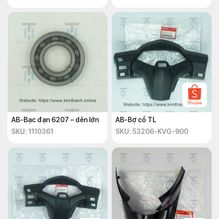
AB-Bạc đạn 6207 – dên lớn
AB-Bợ cổ TL
SKU: 1110361
SKU: 53206-KVG-900