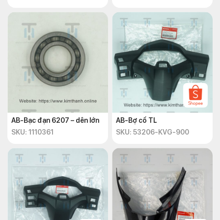
AB-Bạc đạn 6207 – dên lớn
AB-Bợ cổ TL
SKU: 1110361
SKU: 53206-KVG-900