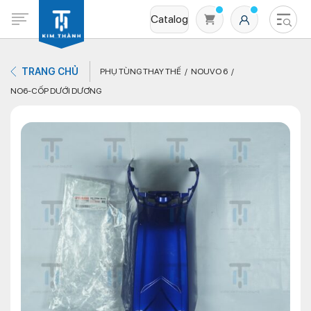
Catalog
TRANG CHỦ
PHỤ TÙNG THAY THẾ
NOUVO 6
NO6-CỐP DƯỚI DƯƠNG
Không có sản phẩm nào trong giỏ hàng