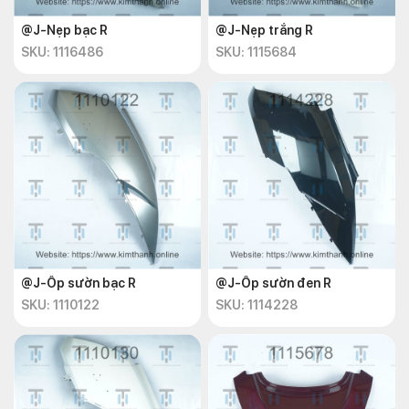
@J-Nẹp bạc R
@J-Nẹp trắng R
SKU: 1116486
SKU: 1115684
@J-Ốp sườn bạc R
@J-Ốp sườn đen R
SKU: 1110122
SKU: 1114228