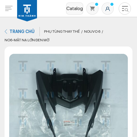
Catalog
TRANG CHỦ
PHỤ TÙNG THAY THẾ
NOUVO 6
NO6-MẶT NẠ LỚN ĐEN MỜ
Không có sản phẩm nào trong giỏ hàng