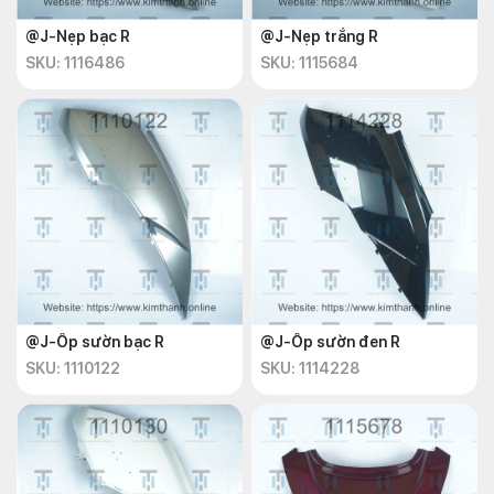
@J-Nẹp bạc R
@J-Nẹp trắng R
SKU: 1116486
SKU: 1115684
@J-Ốp sườn bạc R
@J-Ốp sườn đen R
SKU: 1110122
SKU: 1114228