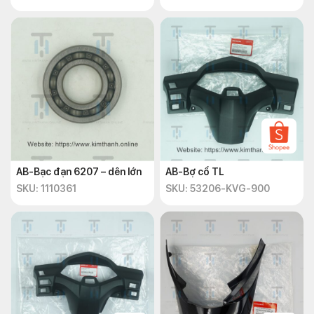
AB-Bạc đạn 6207 – dên lớn
AB-Bợ cổ TL
SKU: 1110361
SKU: 53206-KVG-900