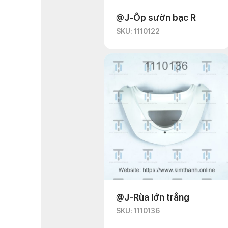
@J-Ốp sườn bạc R
SKU: 1110122
@J-Rùa lớn trắng
SKU: 1110136