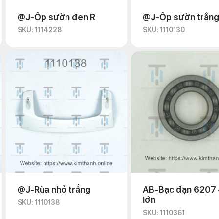
@J-Ốp sườn đen R
@J-Ốp sườn trắng
SKU: 1114228
SKU: 1110130
@J-Rùa nhỏ trắng
AB-Bạc đạn 6207 
lớn
SKU: 1110138
SKU: 1110361