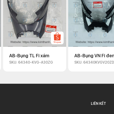
AB-Bụng TL Fi xám
AB-Bụng VN Fi đe
SKU: 64340-KVG-A30ZG
SKU: 64340KVGV20Z
LIÊN KẾT