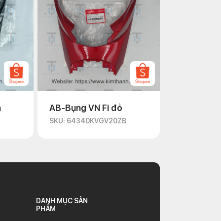
n
AB-Bụng VN Fi đỏ
D
SKU: 64340KVGV20ZB
DANH MỤC SẢN
PHẨM