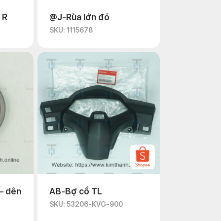
 R
@J-Rùa lớn đỏ
SKU: 1115678
– dên
AB-Bợ cổ TL
SKU: 53206-KVG-900