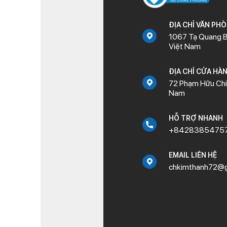
ĐỊA CHỈ VĂN PH
1067 Tạ Quang B
Việt Nam
ĐỊA CHỈ CỬA HÀ
72 Phạm Hữu Chí,
Nam
HỖ TRỢ NHANH
+8428385475
EMAIL LIÊN HỆ
chkimthanh72@g