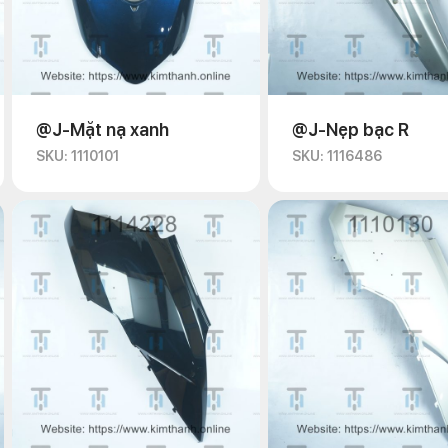
@J-Mặt nạ xanh
@J-Nẹp bạc R
SKU: 1110101
SKU: 1116486