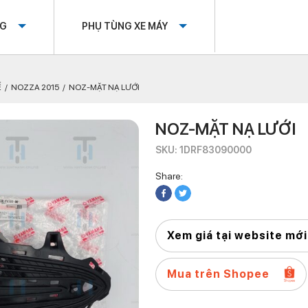
OG
PHỤ TÙNG XE MÁY
Ế
NOZZA 2015
NOZ-MẶT NẠ LƯỚI
NOZ-MẶT NẠ LƯỚI
SKU: 1DRF83090000
Share:
Xem giá tại website mới
Mua trên Shopee