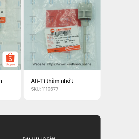
n
Ati-Ti thăm nhớt
SKU: 1110677