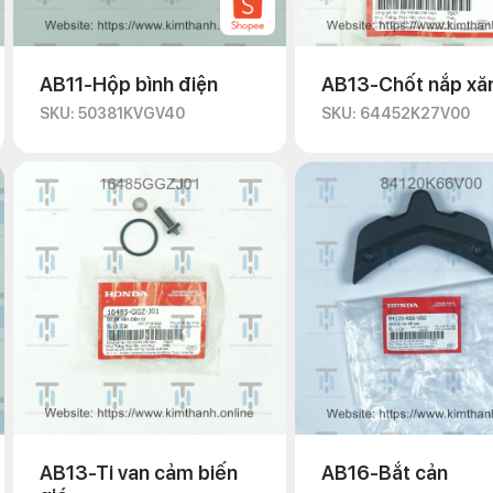
AB11-Hộp bình điện
AB13-Chốt nắp xă
SKU: 50381KVGV40
SKU: 64452K27V00
AB13-Ti van cảm biến
AB16-Bắt cản