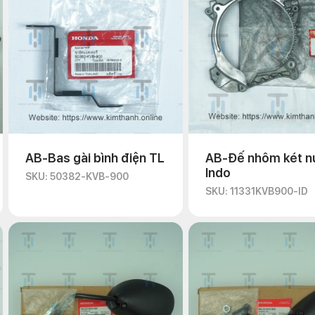
AB-Bas gài bình điện TL
AB-Đế nhôm két 
Indo
SKU: 50382-KVB-900
SKU: 11331KVB900-ID