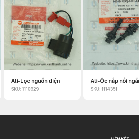
Ati-Lọc nguồn điện
Ati-Ốc nắp nồi ngắ
SKU: 1110629
SKU: 1114351