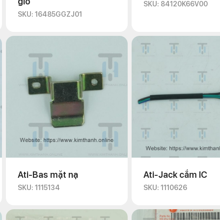
gió
SKU: 84120K66V00
SKU: 16485GGZJ01
Ati-Bas mặt nạ
Ati-Jack cắm IC
SKU: 1115134
SKU: 1110626