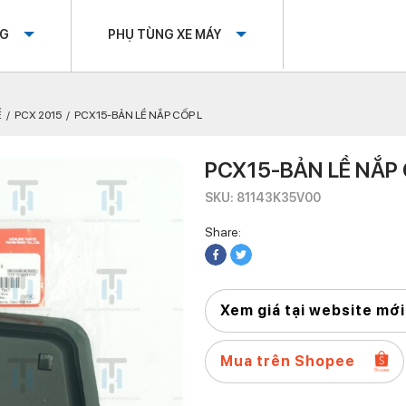
OG
PHỤ TÙNG XE MÁY
Ế
PCX 2015
PCX15-BẢN LỀ NẮP CỐP L
PCX15-BẢN LỀ NẮP 
SKU: 81143K35V00
Share:
Xem giá tại website mới
Mua trên Shopee