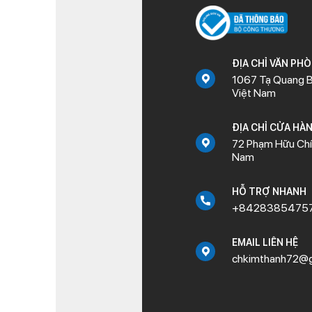
ĐỊA CHỈ VĂN PH
1067 Tạ Quang B
Việt Nam
ĐỊA CHỈ CỬA HÀ
72 Phạm Hữu Chí,
Nam
HỖ TRỢ NHANH
+8428385475
EMAIL LIÊN HỆ
chkimthanh72@g