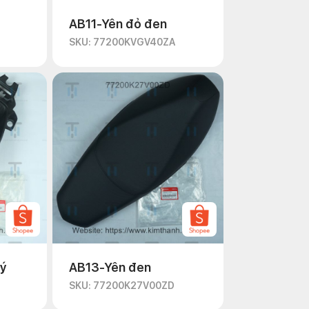
AB11-Yên đỏ đen
SKU: 77200KVGV40ZA
lý
AB13-Yên đen
SKU: 77200K27V00ZD