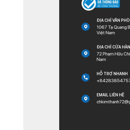
ĐỊA CHỈ VĂN PH
1067 Tạ Quang B
Việt Nam
ĐỊA CHỈ CỬA HÀ
72 Phạm Hữu Chí,
Nam
HỖ TRỢ NHANH
+8428385475
EMAIL LIÊN HỆ
chkimthanh72@g