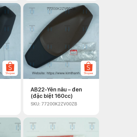
AB22-Yên nâu – đen
(đặc biệt 160cc)
SKU: 77200K2ZV00ZB