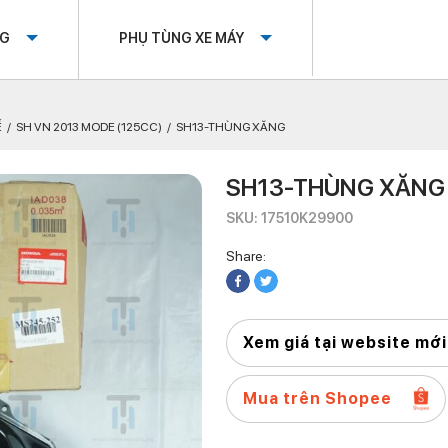
OG
PHỤ TÙNG XE MÁY
Ế
SH VN 2013 MODE (125CC)
SH13-THÙNG XĂNG
SH13-THÙNG XĂNG
SKU: 17510K29900
Share:
Xem giá tại website mới
Mua trên Shopee