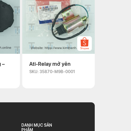
 –
Ati-Relay mở yên
SKU: 35870-M9B-0001
DANH MỤC SẢN
PHẨM