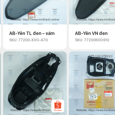
AB-Yên TL đen – xám
AB-Yên VN đen
SKU: 77200-KVG-A70
SKU: 77200KVG910