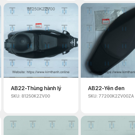
AB22-Thùng hành lý
AB22-Yên đen
SKU: 81250K2ZV00
SKU: 77200K2ZV00ZA