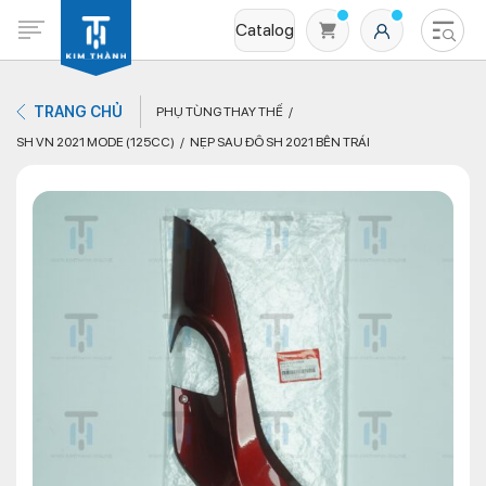
Catalog
TRANG CHỦ
PHỤ TÙNG THAY THẾ
SH VN 2021 MODE (125CC)
NẸP SAU ĐÔ SH 2021 BÊN TRÁI
Không có sản phẩm nào trong giỏ hàng