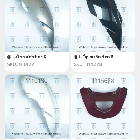
@J-Ốp sườn bạc R
@J-Ốp sườn đen R
SKU: 1110122
SKU: 1114228