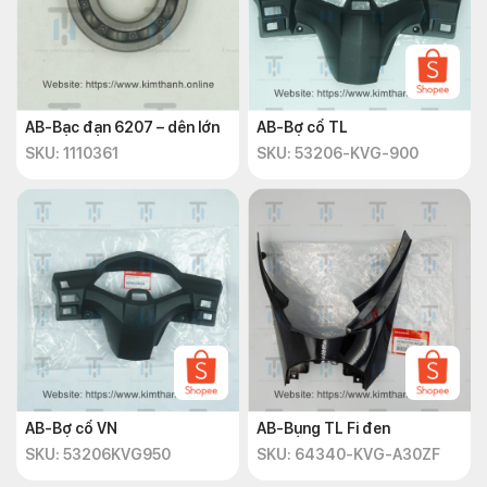
AB-Bạc đạn 6207 – dên lớn
AB-Bợ cổ TL
SKU: 1110361
SKU: 53206-KVG-900
AB-Bợ cổ VN
AB-Bụng TL Fi đen
SKU: 53206KVG950
SKU: 64340-KVG-A30ZF