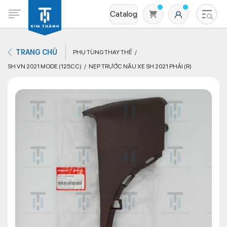
Catalog
TRANG CHỦ
PHỤ TÙNG THAY THẾ
SH VN 2021 MODE (125CC)
NẸP TRƯỚC NÂU XE SH 2021 PHẢI (R)
Không có sản phẩm nào trong giỏ hàng