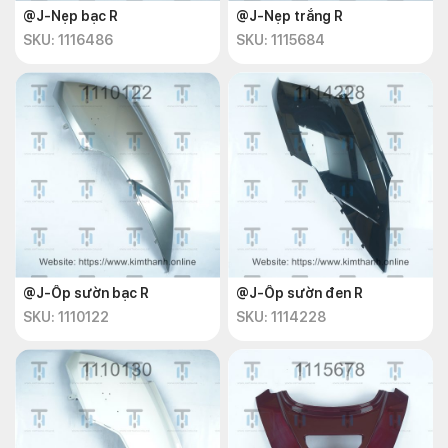
@J-Nẹp bạc R
@J-Nẹp trắng R
SKU: 1116486
SKU: 1115684
@J-Ốp sườn bạc R
@J-Ốp sườn đen R
SKU: 1110122
SKU: 1114228