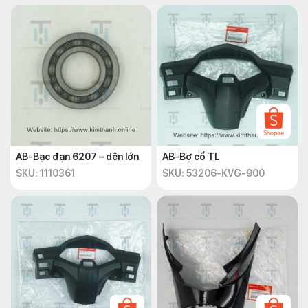
AB-Bạc đạn 6207 – dên lớn
AB-Bợ cổ TL
SKU: 1110361
SKU: 53206-KVG-900