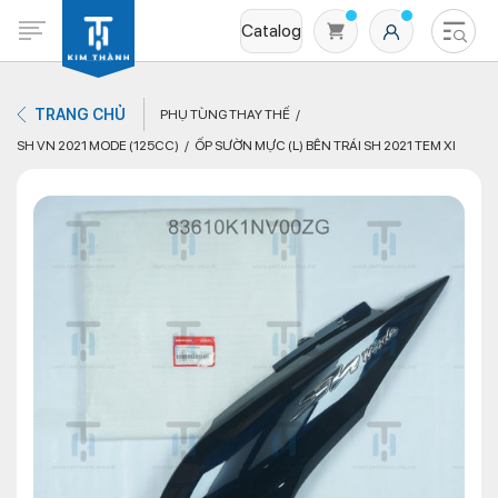
Catalog
TRANG CHỦ
PHỤ TÙNG THAY THẾ
SH VN 2021 MODE (125CC)
ỐP SƯỜN MỰC (L) BÊN TRÁI SH 2021 TEM XI
Không có sản phẩm nào trong giỏ hàng