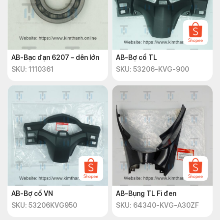
AB-Bạc đạn 6207 – dên lớn
AB-Bợ cổ TL
SKU: 1110361
SKU: 53206-KVG-900
AB-Bợ cổ VN
AB-Bụng TL Fi đen
SKU: 53206KVG950
SKU: 64340-KVG-A30ZF