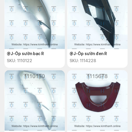
@J-Ốp sườn bạc R
@J-Ốp sườn đen R
SKU: 1110122
SKU: 1114228