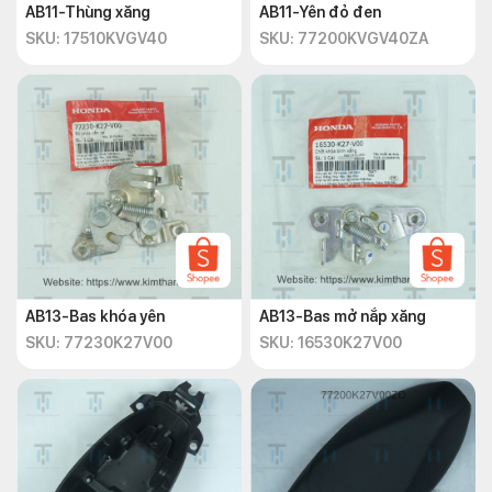
AB11-Thùng xăng
AB11-Yên đỏ đen
SKU: 17510KVGV40
SKU: 77200KVGV40ZA
AB13-Bas khóa yên
AB13-Bas mở nắp xăng
SKU: 77230K27V00
SKU: 16530K27V00