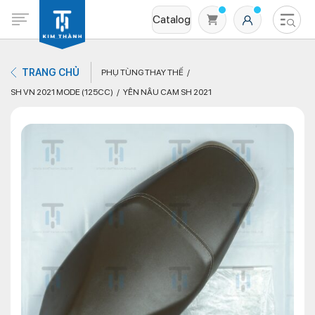
Catalog
TRANG CHỦ
PHỤ TÙNG THAY THẾ
SH VN 2021 MODE (125CC)
YÊN NÂU CAM SH 2021
Không có sản phẩm nào trong giỏ hàng