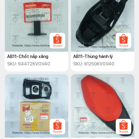
AB11-Chốt nắp xăng
AB11-Thùng hành lý
SKU: 64472KVGV40
SKU: 81250KVGV40