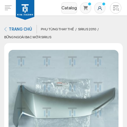
Catalog
TRANG CHỦ
PHỤ TÙNG THAY THẾ
SIRIUS 2010
BỮNG NGOÀI BẠC MỜ R SIRIUS
Không có sản phẩm nào trong giỏ hàng