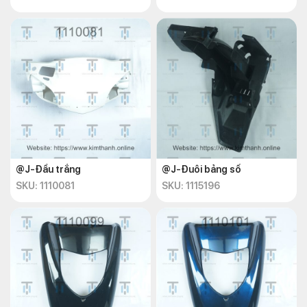
@J-Đầu trắng
@J-Đuôi bảng số
SKU: 1110081
SKU: 1115196