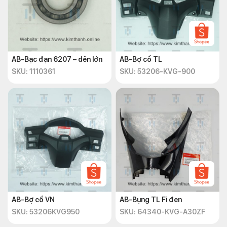
AB-Bạc đạn 6207 – dên lớn
AB-Bợ cổ TL
SKU: 1110361
SKU: 53206-KVG-900
AB-Bợ cổ VN
AB-Bụng TL Fi đen
SKU: 53206KVG950
SKU: 64340-KVG-A30ZF