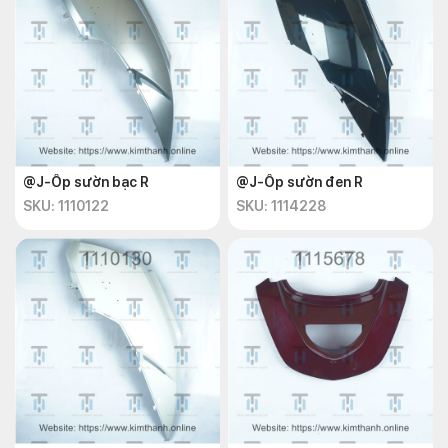
@J-Ốp sườn bạc R
@J-Ốp sườn đen R
SKU: 1110122
SKU: 1114228