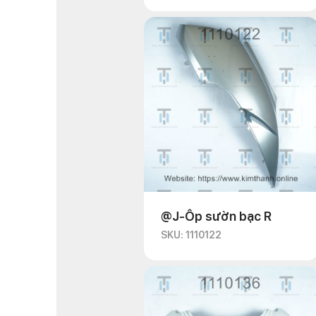
@J-Ốp sườn bạc R
SKU: 1110122