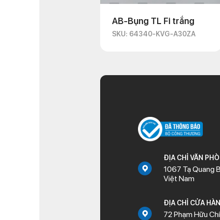
AB-Bụng TL Fi trắng
SKU: 64340-KVG-A30ZA
ĐỊA CHỈ VĂN PH
1067 Tạ Quang B
Việt Nam
ĐỊA CHỈ CỬA HÀ
72 Phạm Hữu Chí,