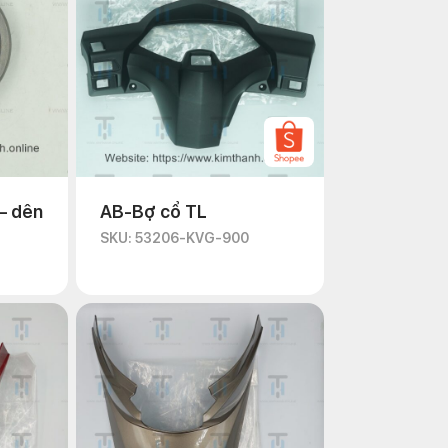
– dên
AB-Bợ cổ TL
SKU: 53206-KVG-900