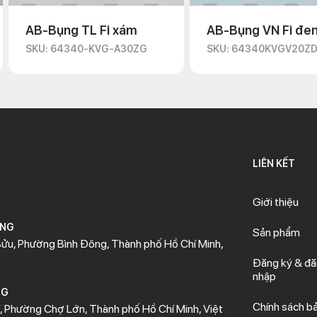
AB-Bụng TL Fi xám
AB-Bụng VN Fi đe
SKU: 64340-KVG-A30ZG
SKU: 64340KVGV20Z
LIÊN KẾT
Giới thiệu
ÒNG
Sản phẩm
ửu, Phường Bình Đông, Thành phố Hồ Chí Minh,
Đăng ký & đ
nhập
NG
Chính sách b
 Phường Chợ Lớn, Thành phố Hồ Chí Minh, Việt