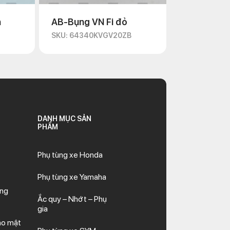
n
AB-Bụng VN Fi đỏ
D
SKU: 64340KVGV20ZB
DANH MỤC SẢN
PHẨM
Phụ tùng xe Honda
Phụ tùng xe Yamaha
ăng
Ắc quy – Nhớt – Phụ
gia
ảo mật