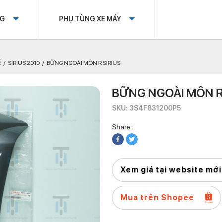
OG
PHỤ TÙNG XE MÁY
Ế
SIRIUS 2010
BỮNG NGOÀI MÔN R SIRIUS
BỮNG NGOÀI MÔN R
SKU: 3S4F831200P5
Share:
Xem giá tại website mới
Mua trên Shopee