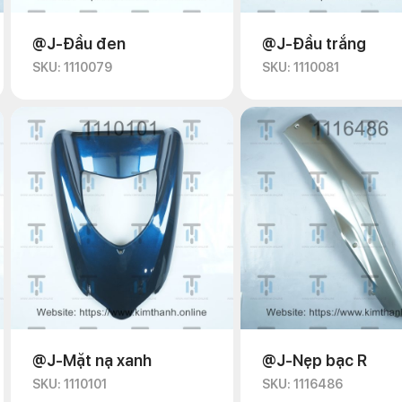
@J-Đầu đen
@J-Đầu trắng
SKU: 1110079
SKU: 1110081
@J-Mặt nạ xanh
@J-Nẹp bạc R
SKU: 1110101
SKU: 1116486