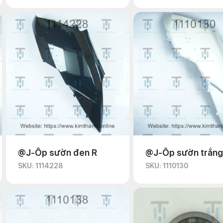
@J-Ốp sườn đen R
@J-Ốp sườn trắng
SKU: 1114228
SKU: 1110130