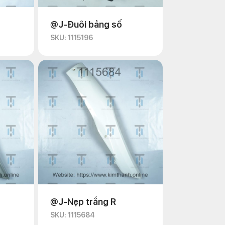
@J-Đuôi bảng số
SKU: 1115196
@J-Nẹp trắng R
SKU: 1115684