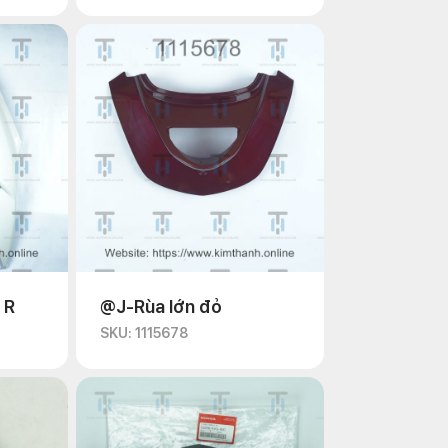
 R
@J-Rùa lớn đỏ
SKU: 1115678