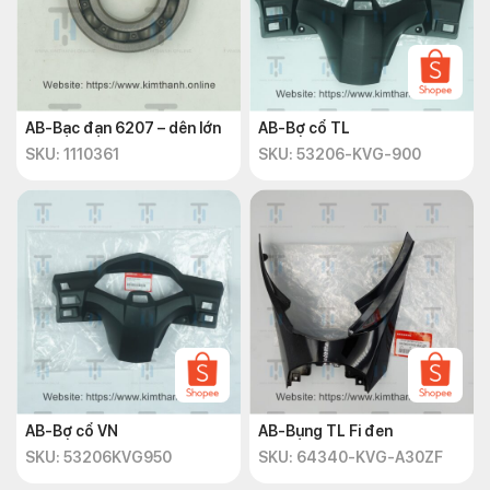
AB-Bạc đạn 6207 – dên lớn
AB-Bợ cổ TL
SKU: 1110361
SKU: 53206-KVG-900
AB-Bợ cổ VN
AB-Bụng TL Fi đen
SKU: 53206KVG950
SKU: 64340-KVG-A30ZF