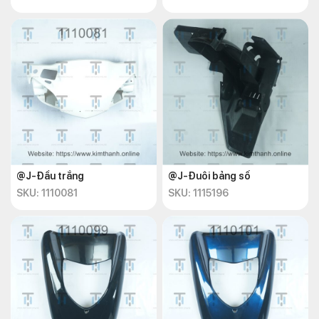
@J-Đầu trắng
@J-Đuôi bảng số
SKU: 1110081
SKU: 1115196