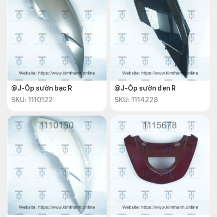
@J-Ốp sườn bạc R
@J-Ốp sườn đen R
SKU: 1110122
SKU: 1114228