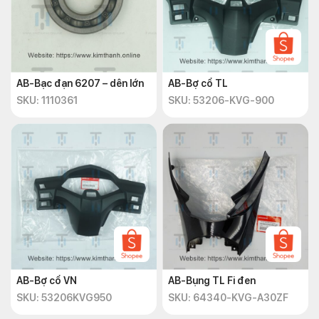
AB-Bạc đạn 6207 – dên lớn
AB-Bợ cổ TL
SKU: 1110361
SKU: 53206-KVG-900
AB-Bợ cổ VN
AB-Bụng TL Fi đen
SKU: 53206KVG950
SKU: 64340-KVG-A30ZF