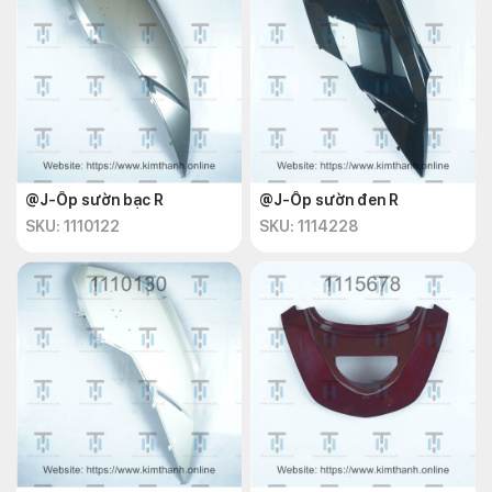
@J-Ốp sườn bạc R
@J-Ốp sườn đen R
SKU: 1110122
SKU: 1114228