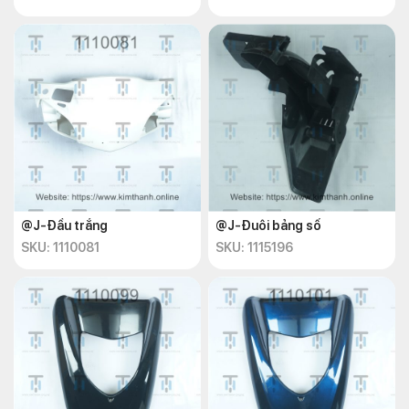
@J-Đầu trắng
@J-Đuôi bảng số
SKU: 1110081
SKU: 1115196