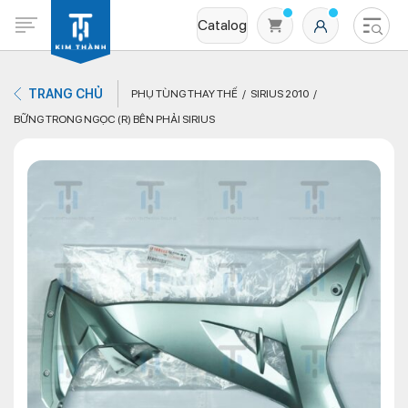
Catalog
TRANG CHỦ
PHỤ TÙNG THAY THẾ
SIRIUS 2010
BỮNG TRONG NGỌC (R) BÊN PHẢI SIRIUS
Không có sản phẩm nào trong giỏ hàng