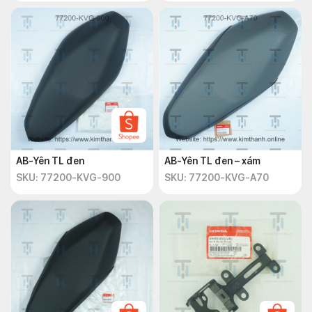
AB-Yên TL đen
AB-Yên TL đen – xám
SKU: 77200-KVG-900
SKU: 77200-KVG-A70