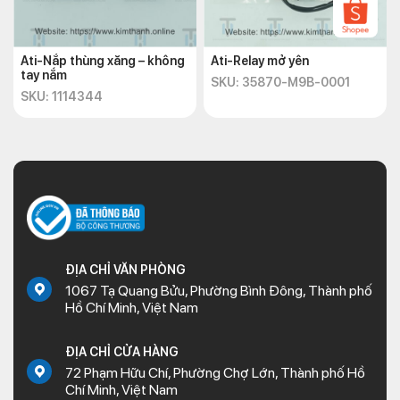
Ati-Nắp thùng xăng – không
Ati-Relay mở yên
tay nắm
SKU: 35870-M9B-0001
SKU: 1114344
ĐỊA CHỈ VĂN PHÒNG
1067 Tạ Quang Bửu, Phường Bình Đông, Thành phố
Hồ Chí Minh, Việt Nam
ĐỊA CHỈ CỬA HÀNG
72 Phạm Hữu Chí, Phường Chợ Lớn, Thành phố Hồ
Chí Minh, Việt Nam