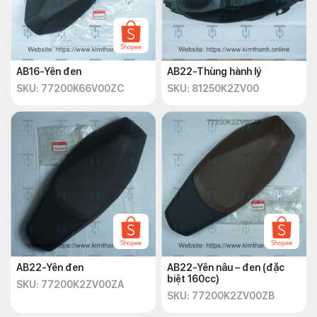
AB16-Yên đen
AB22-Thùng hành lý
SKU: 77200K66V00ZC
SKU: 81250K2ZV00
AB22-Yên đen
AB22-Yên nâu – đen (đặc
biệt 160cc)
SKU: 77200K2ZV00ZA
SKU: 77200K2ZV00ZB