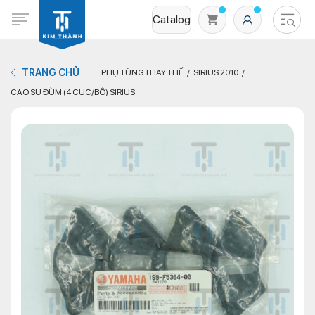
Catalog
TRANG CHỦ
PHỤ TÙNG THAY THẾ
SIRIUS 2010
CAO SU ĐÙM (4 CỤC/BỘ) SIRIUS
Không có sản phẩm nào trong giỏ hàng