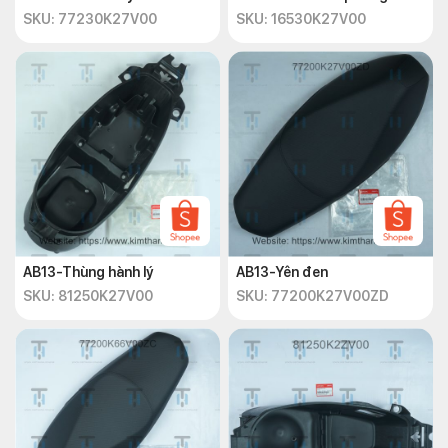
SKU: 77230K27V00
SKU: 16530K27V00
AB13-Thùng hành lý
AB13-Yên đen
SKU: 81250K27V00
SKU: 77200K27V00ZD