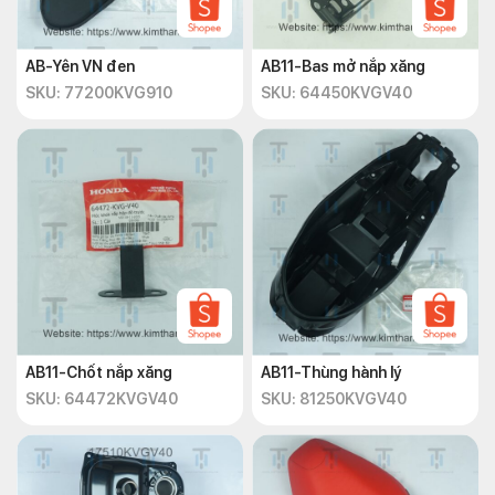
AB-Yên VN đen
AB11-Bas mở nắp xăng
SKU: 77200KVG910
SKU: 64450KVGV40
AB11-Chốt nắp xăng
AB11-Thùng hành lý
SKU: 64472KVGV40
SKU: 81250KVGV40