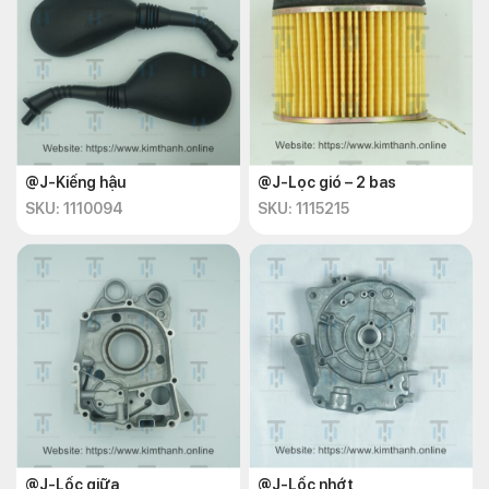
@J-Kiếng hậu
@J-Lọc gió – 2 bas
SKU: 1110094
SKU: 1115215
@J-Lốc giữa
@J-Lốc nhớt