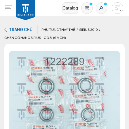
Catalog
TRANG CHỦ
PHỤ TÙNG THAY THẾ
SIRIUS 2010
CHÉN CỔ HÃNG SIRIUS – CÓ BI (6 MÓN)
Không có sản phẩm nào trong giỏ hàng