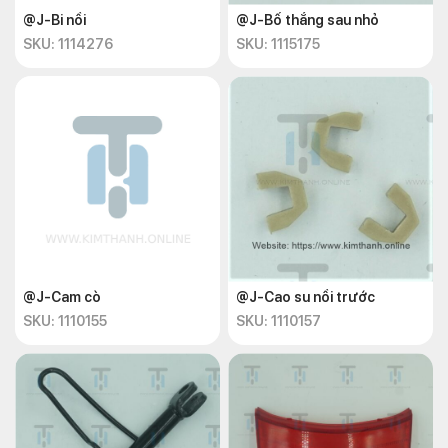
@J-Bi nồi
@J-Bố thắng sau nhỏ
SKU: 1114276
SKU: 1115175
@J-Cam cò
@J-Cao su nồi trước
SKU: 1110155
SKU: 1110157