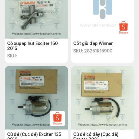
Cò xupap hút Exciter 150
Cốt giò đạp Winner
2015
SKU: 28251K15900
SKU:
Củ đề (Cục đề) Exciter 135
Củ đề có dây (Cục đề)