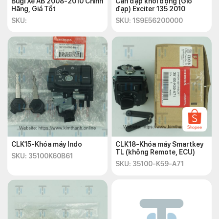
Bugi Xe AB 2008-2010 Chính
Cần đạp khởi động (Giò
Hãng, Giá Tốt
đạp) Exciter 135 2010
SKU:
SKU: 1S9E56200000
CLK15-Khóa máy Indo
CLK18-Khóa máy Smartkey
TL (không Remote, ECU)
SKU: 35100K60B61
SKU: 35100-K59-A71