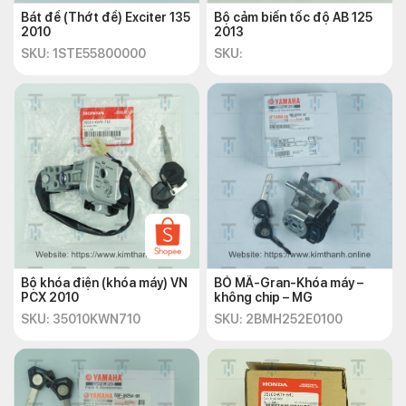
Bát đề (Thớt đề) Exciter 135
Bộ cảm biến tốc độ AB 125
2010
2013
SKU: 1STE55800000
SKU:
Bộ khóa điện (khóa máy) VN
BỎ MÃ-Gran-Khóa máy –
PCX 2010
không chip – MG
SKU: 35010KWN710
SKU: 2BMH252E0100