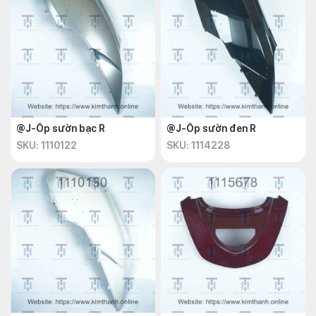
@J-Ốp sườn bạc R
@J-Ốp sườn đen R
SKU: 1110122
SKU: 1114228