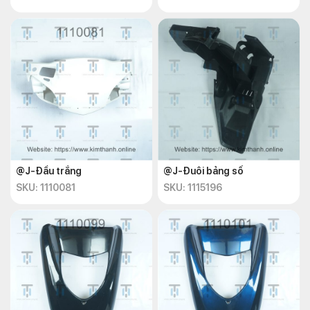
@J-Đầu trắng
@J-Đuôi bảng số
SKU: 1110081
SKU: 1115196