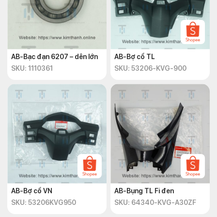
AB-Bạc đạn 6207 – dên lớn
AB-Bợ cổ TL
SKU: 1110361
SKU: 53206-KVG-900
AB-Bợ cổ VN
AB-Bụng TL Fi đen
SKU: 53206KVG950
SKU: 64340-KVG-A30ZF