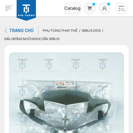
Catalog
TRANG CHỦ
PHỤ TÙNG THAY THẾ
SIRIUS 2010
ĐẦU BÓNG NHỎ NGỌC ĐĨA SIRIUS
Không có sản phẩm nào trong giỏ hàng