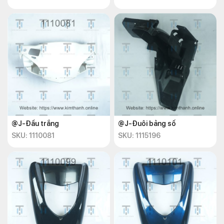
@J-Đầu trắng
@J-Đuôi bảng số
SKU: 1110081
SKU: 1115196