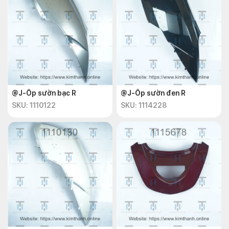
@J-Ốp sườn bạc R
@J-Ốp sườn đen R
SKU: 1110122
SKU: 1114228