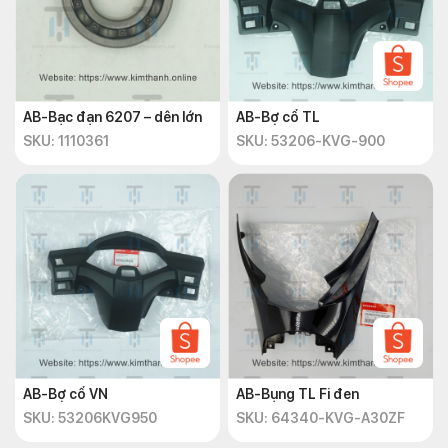
AB-Bạc đạn 6207 – dên lớn
AB-Bợ cổ TL
SKU: 1110361
SKU: 53206-KVG-900
AB-Bợ cổ VN
AB-Bụng TL Fi đen
SKU: 53206KVG950
SKU: 64340-KVG-A30ZF