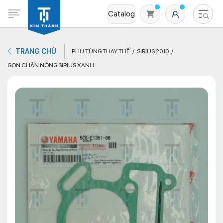
Catalog
TRANG CHỦ
PHỤ TÙNG THAY THẾ
SIRIUS 2010
GON CHÂN NÒNG SIRIUS XANH
Không có sản phẩm nào trong giỏ hàng