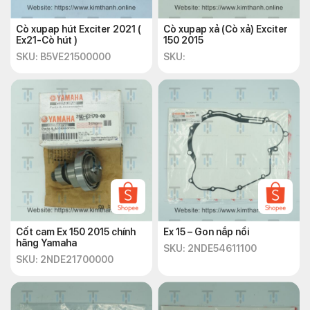
Cò xupap hút Exciter 2021 (
Cò xupap xả (Cò xả) Exciter
Ex21-Cò hút )
150 2015
SKU: B5VE21500000
SKU:
Cốt cam Ex 150 2015 chính
Ex 15 – Gon nắp nồi
hãng Yamaha
SKU: 2NDE54611100
SKU: 2NDE21700000