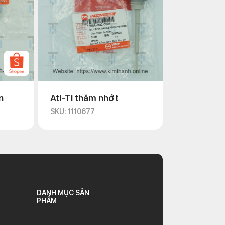
n
Ati-Ti thăm nhớt
SKU: 1110677
DANH MỤC SẢN
PHẨM