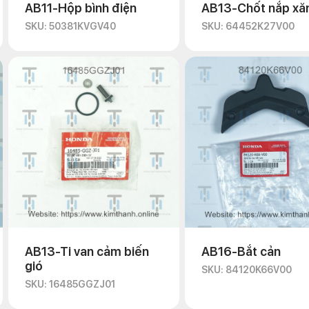
AB11-Hộp bình điện
AB13-Chốt nắp xă
SKU: 50381KVGV40
SKU: 64452K27V00
AB13-Ti van cảm biến
AB16-Bắt cản
gió
SKU: 84120K66V00
SKU: 16485GGZJ01