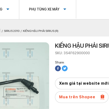
OG
PHỤ TÙNG XE MÁY
Ế
SIRIUS 2010
KIẾNG HẬU PHẢI SIRIUS (R)
KIẾNG HẬU PHẢI SIRI
SKU: 3S4F62900000
Share:
Xem giá tại website mới
Mua trên Shopee