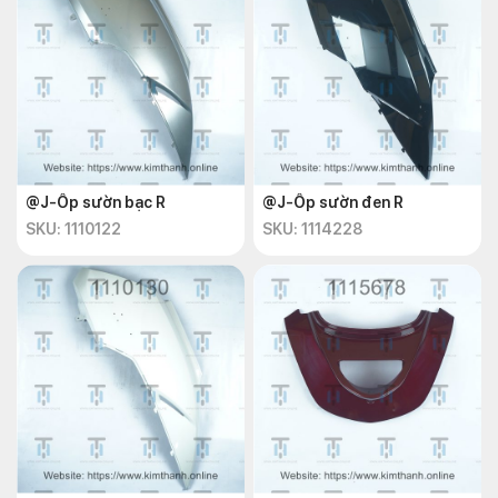
@J-Ốp sườn bạc R
@J-Ốp sườn đen R
SKU: 1110122
SKU: 1114228