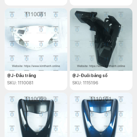
@J-Đầu trắng
@J-Đuôi bảng số
SKU: 1110081
SKU: 1115196