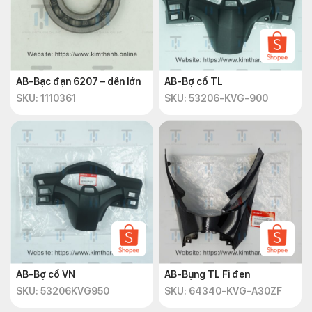
AB-Bạc đạn 6207 – dên lớn
AB-Bợ cổ TL
SKU: 1110361
SKU: 53206-KVG-900
AB-Bợ cổ VN
AB-Bụng TL Fi đen
SKU: 53206KVG950
SKU: 64340-KVG-A30ZF