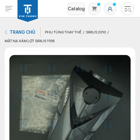
Catalog
TRANG CHỦ
PHỤ TÙNG THAY THẾ
SIRIUS 2010
MẶT NẠ XÁM LỢT SIRIUS 1158
Không có sản phẩm nào trong giỏ hàng