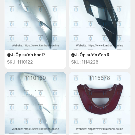
@J-Ốp sườn bạc R
@J-Ốp sườn đen R
SKU: 1110122
SKU: 1114228