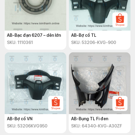
AB-Bạc đạn 6207 – dên lớn
AB-Bợ cổ TL
SKU: 1110361
SKU: 53206-KVG-900
AB-Bợ cổ VN
AB-Bụng TL Fi đen
SKU: 53206KVG950
SKU: 64340-KVG-A30ZF