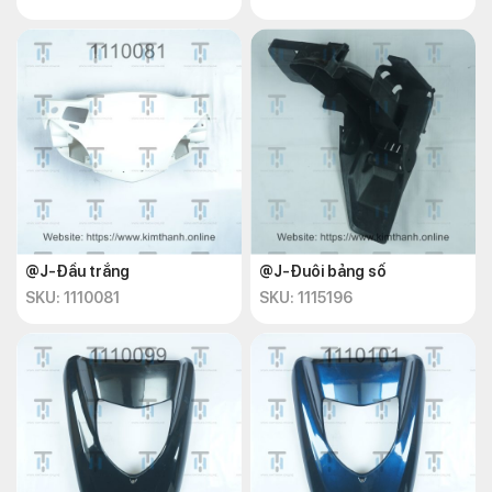
@J-Đầu trắng
@J-Đuôi bảng số
SKU: 1110081
SKU: 1115196