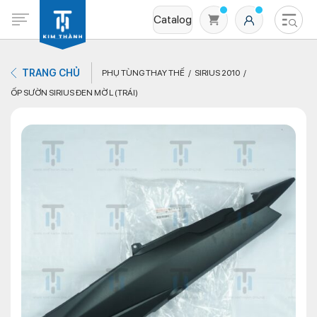
Catalog
TRANG CHỦ
PHỤ TÙNG THAY THẾ
SIRIUS 2010
ỐP SƯỜN SIRIUS ĐEN MỜ L (TRÁI)
Không có sản phẩm nào trong giỏ hàng