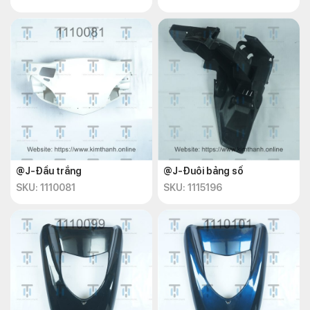
@J-Đầu trắng
@J-Đuôi bảng số
SKU: 1110081
SKU: 1115196