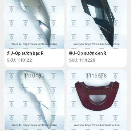
@J-Ốp sườn bạc R
@J-Ốp sườn đen R
SKU: 1110122
SKU: 1114228