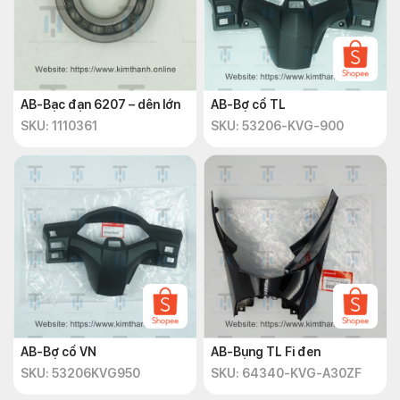
AB-Bạc đạn 6207 – dên lớn
AB-Bợ cổ TL
SKU: 1110361
SKU: 53206-KVG-900
AB-Bợ cổ VN
AB-Bụng TL Fi đen
SKU: 53206KVG950
SKU: 64340-KVG-A30ZF