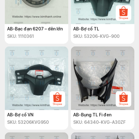
AB-Bạc đạn 6207 – dên lớn
AB-Bợ cổ TL
SKU: 1110361
SKU: 53206-KVG-900
AB-Bợ cổ VN
AB-Bụng TL Fi đen
SKU: 53206KVG950
SKU: 64340-KVG-A30ZF