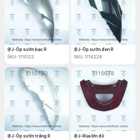
@J-Ốp sườn bạc R
@J-Ốp sườn đen R
SKU: 1110122
SKU: 1114228
@J-Ốp sườn trắng R
@J-Rùa lớn đỏ