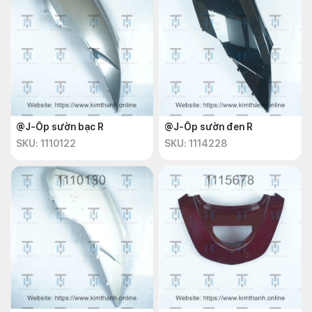
@J-Ốp sườn bạc R
@J-Ốp sườn đen R
SKU: 1110122
SKU: 1114228