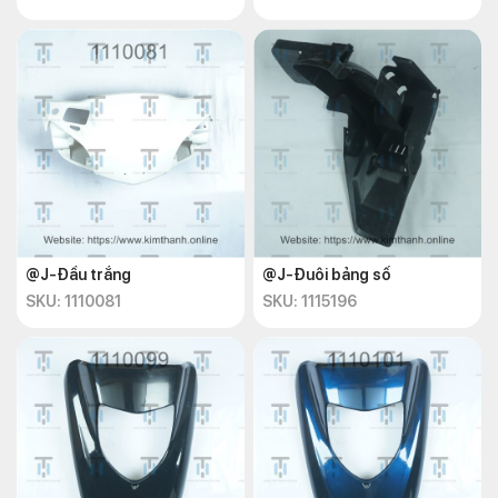
@J-Đầu trắng
@J-Đuôi bảng số
SKU: 1110081
SKU: 1115196