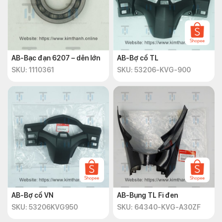
AB-Bạc đạn 6207 – dên lớn
AB-Bợ cổ TL
SKU: 1110361
SKU: 53206-KVG-900
AB-Bợ cổ VN
AB-Bụng TL Fi đen
SKU: 53206KVG950
SKU: 64340-KVG-A30ZF