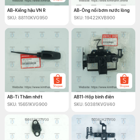
AB-Kiếng hậu VN R
AB-Ống nối bơm nước lòng
SKU: 88110KVG950
SKU: 19422KVB900
AB-Ti Thăm nhớt
AB11-Hộp bình điện
SKU: 15651KVG900
SKU: 50381KVGV40