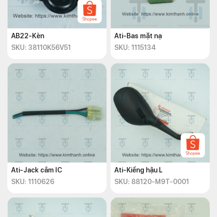
AB22-Kèn
Ati-Bas mặt nạ
SKU: 38110K56V51
SKU: 1115134
Ati-Jack cắm IC
Ati-Kiếng hậu L
SKU: 1110626
SKU: 88120-M9T-0001