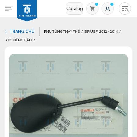
Catalog
TRANG CHỦ
PHỤ TÙNG THAY THẾ
SIRIUS FI 2012 - 2014
SI13-KIẾNG HẬU R
Không có sản phẩm nào trong giỏ hàng