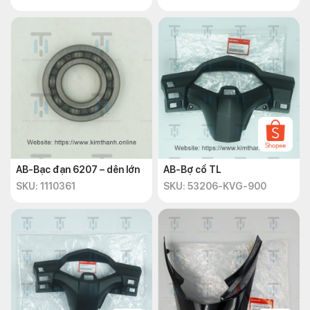
AB-Bạc đạn 6207 – dên lớn
AB-Bợ cổ TL
SKU: 1110361
SKU: 53206-KVG-900