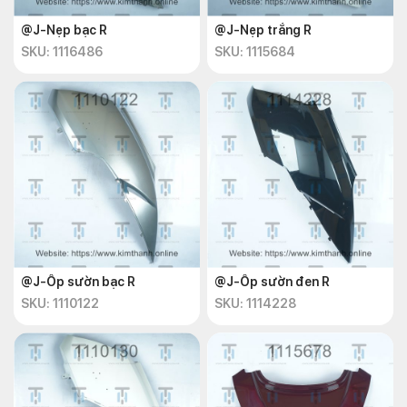
@J-Nẹp bạc R
@J-Nẹp trắng R
SKU: 1116486
SKU: 1115684
@J-Ốp sườn bạc R
@J-Ốp sườn đen R
SKU: 1110122
SKU: 1114228