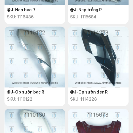
@J-Nẹp bạc R
@J-Nẹp trắng R
SKU: 1116486
SKU: 1115684
@J-Ốp sườn bạc R
@J-Ốp sườn đen R
SKU: 1110122
SKU: 1114228