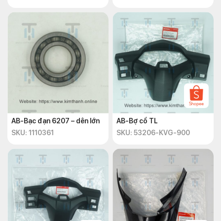
AB-Bạc đạn 6207 – dên lớn
AB-Bợ cổ TL
SKU: 1110361
SKU: 53206-KVG-900