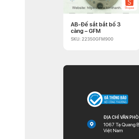
AB-Đế sắt bắt bố 3
càng – GFM
SKU: 22350GFM900
ĐỊA CHỈ VĂN PH
1067 Tạ Quang B
Việt Nam