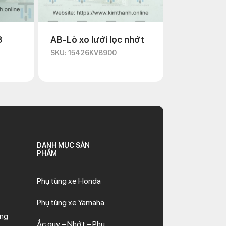
3
AB-Lò xo lưới lọc nhớt
SKU: 15426KVB900
DANH MỤC SẢN
PHẨM
Phụ tùng xe Honda
Phụ tùng xe Yamaha
ăng
Ắc quy – Nhớt – Phụ