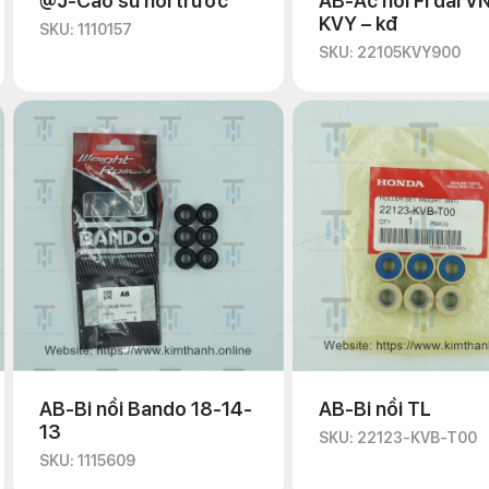
@J-Cao su nồi trước
AB-Ắc nồi Fi dài VN
KVY – kđ
SKU: 1110157
SKU: 22105KVY900
AB-Bi nồi Bando 18-14-
AB-Bi nồi TL
13
SKU: 22123-KVB-T00
SKU: 1115609