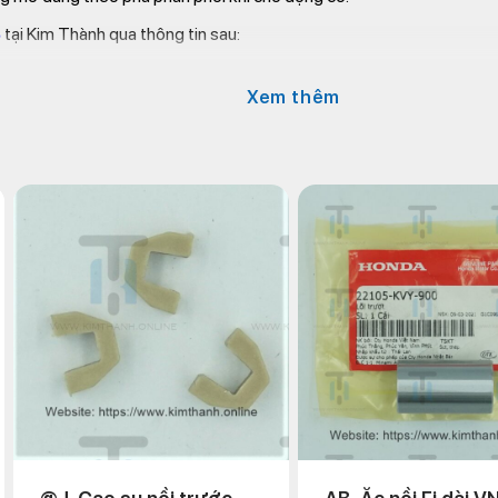
3
tại Kim Thành qua thông tin sau:
nh.online/
Xem thêm
570
mail.com
ữu Chí, P.12, Q.5, TP.HCM