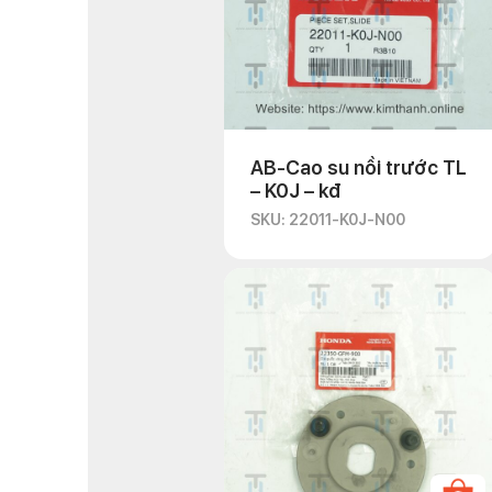
AB-Cao su nồi trước TL
– K0J – kđ
SKU: 22011-K0J-N00