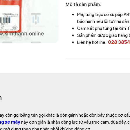
Mô tả sản phẩm:
Phụ tùng trục cò xu páp A
bảo hành nếu lỗi từ nhà sản
Cam kết phụ tùng tại Kim 
Sản phẩm được giao hàng 
Liên hệ hotline:
028 3854
m
hay còn gọi bằng tên gọi khác là đòn gánh hoặc đòn bẩy thuộc cơ cấ
ng xe máy
này đơn giản là nhận động lực từ vấu trục cam, đũa đẩy,
g mở đúng theo pha phân phối khí cho động cơ.