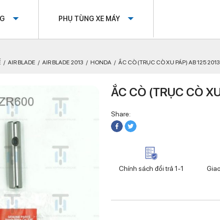
OG
PHỤ TÙNG XE MÁY
Ế
AIR BLADE
AIR BLADE 2013
HONDA
ẮC CÒ (TRỤC CÒ XU PÁP) AB 125 2013
ẮC CÒ (TRỤC CÒ XU
Share:
Chính sách đổi trả 1-1
Gia