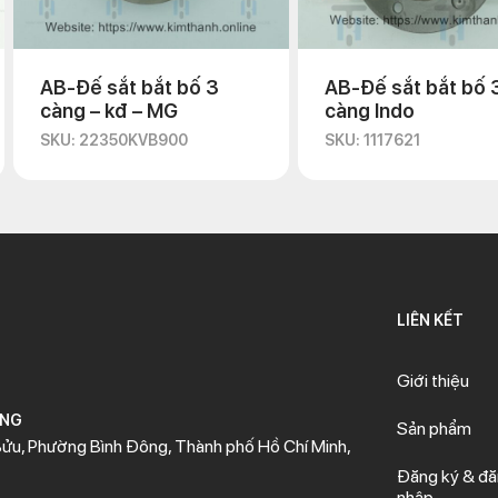
AB-Đế sắt bắt bố 3
AB-Đế sắt bắt bố 
càng – kđ – MG
càng Indo
SKU: 22350KVB900
SKU: 1117621
LIÊN KẾT
Giới thiệu
ÒNG
Sản phẩm
ửu, Phường Bình Đông, Thành phố Hồ Chí Minh,
Đăng ký & đ
nhập