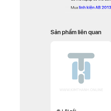
Mua
linh kiện AB 201
Website: https://kimtha
Phone:
(028) 38 547 
Sản phẩm liên quan
Email: chkimthanh72@g
Địa chỉ: 72 – 74 Phạm H