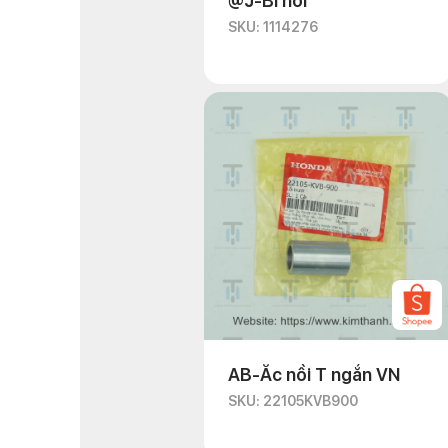
@J-Bi nồi
SKU: 1114276
AB-Ắc nồi T ngắn VN
SKU: 22105KVB900