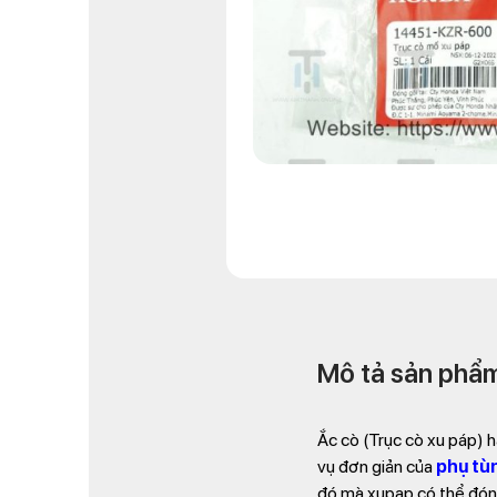
Mô tả sản phẩ
Ắc cò (Trục cò xu páp) 
vụ đơn giản của
phụ tù
đó mà xupap có thể đón