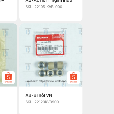
 –
AB-Ắc nồi T ngắn Indo
SKU: 22105-KVB-900
AB-Bi nồi VN
SKU: 22123KVB900