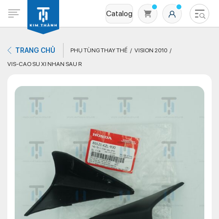
Catalog
TRANG CHỦ
PHỤ TÙNG THAY THẾ
VISION 2010
VIS-CAO SU XI NHAN SAU R
Không có sản phẩm nào trong giỏ hàng