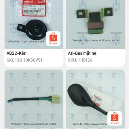
AB22-Kèn
Ati-Bas mặt nạ
SKU: 38110K56V51
SKU: 1115134