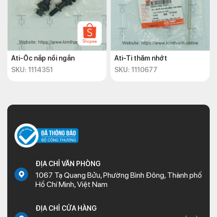
Ati-Ốc nắp nồi ngắn
Ati-Ti thăm nhớt
SKU: 1114351
SKU: 1110677
ĐỊA CHỈ VĂN PHÒNG
1067 Tạ Quang Bửu, Phường Bình Đông, Thành phố
Hồ Chí Minh, Việt Nam
ĐỊA CHỈ CỬA HÀNG