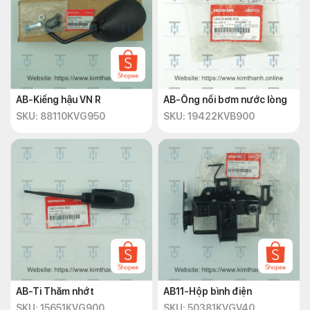
AB-Kiếng hậu VN R
AB-Ống nối bơm nước lòng
SKU: 88110KVG950
SKU: 19422KVB900
AB-Ti Thăm nhớt
AB11-Hộp bình điện
SKU: 15651KVG900
SKU: 50381KVGV40