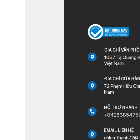
ĐỊA CHỈ VĂN PH
1067 Tạ Quang B
Việt Nam
ĐỊA CHỈ CỬA HÀ
72 Phạm Hữu Chí,
Nam
HỖ TRỢ NHANH
+8428385475
EMAIL LIÊN HỆ
chkimthanh72@g