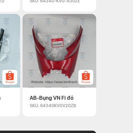
ZD
SKU: 64340-KVG-A30ZE
n
AB-Bụng VN Fi đỏ
D
SKU: 64340KVGV20ZB