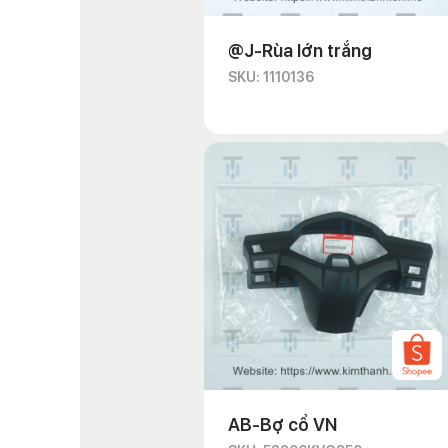
@J-Rùa lớn trắng
SKU: 1110136
AB-Bợ cổ VN