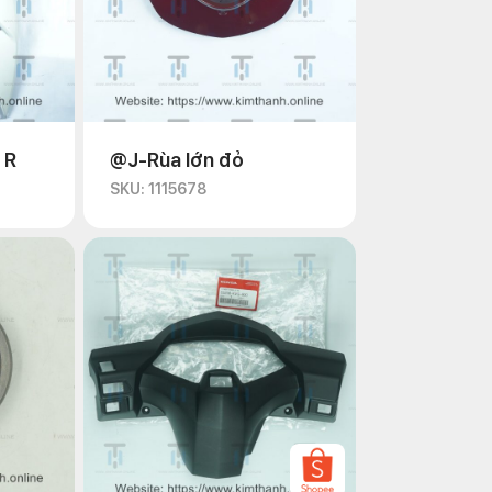
 R
@J-Rùa lớn đỏ
SKU: 1115678