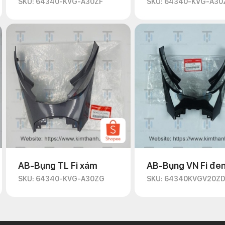
SKU: 64340-KVG-A30ZF
SKU: 64340-KVG-A30
AB-Bụng TL Fi xám
AB-Bụng VN Fi đe
SKU: 64340-KVG-A30ZG
SKU: 64340KVGV20Z