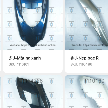
@J-Mặt nạ xanh
@J-Nẹp bạc R
SKU: 1110101
SKU: 1116486