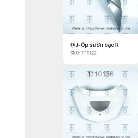
@J-Ốp sườn bạc R
SKU: 1110122