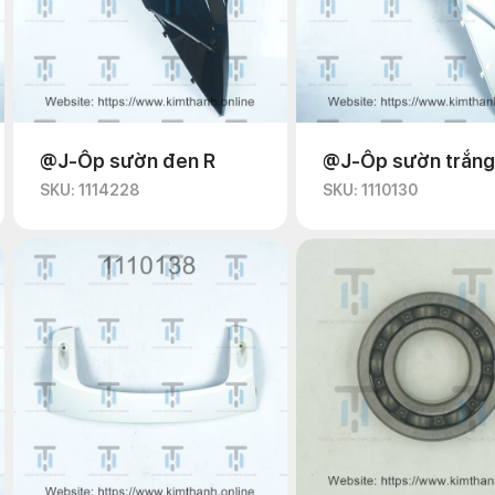
@J-Ốp sườn đen R
@J-Ốp sườn trắng
SKU: 1114228
SKU: 1110130