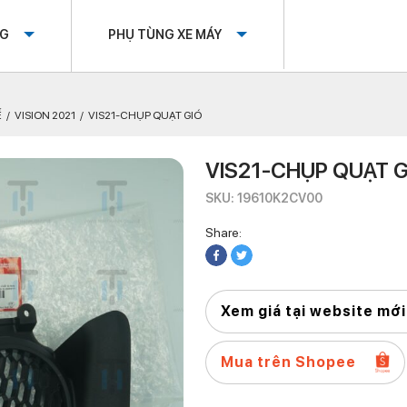
OG
PHỤ TÙNG XE MÁY
Ế
VISION 2021
VIS21-CHỤP QUẠT GIÓ
VIS21-CHỤP QUẠT G
SKU: 19610K2CV00
Share:
Xem giá tại website mới
Mua trên Shopee