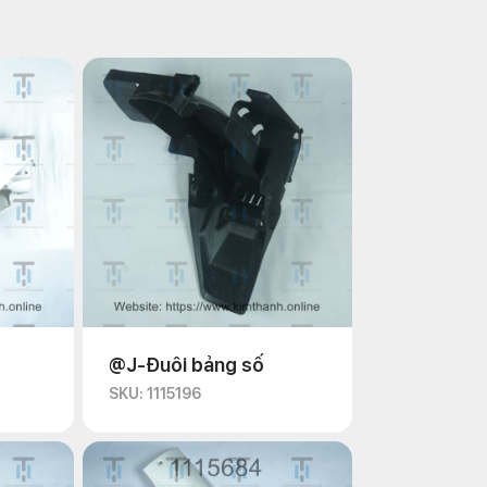
@J-Đuôi bảng số
SKU: 1115196