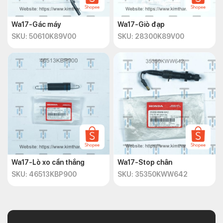
Wa17-Gác máy
Wa17-Giò đạp
SKU: 50610K89V00
SKU: 28300K89V00
Wa17-Lò xo cần thắng
Wa17-Stop chân
SKU: 46513KBP900
SKU: 35350KWW642