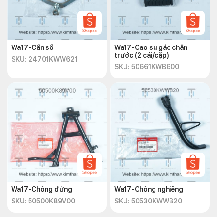
Wa17-Cần số
Wa17-Cao su gác chân
trước (2 cái/cặp)
SKU: 24701KWW621
SKU: 50661KWB600
Wa17-Chống đứng
Wa17-Chống nghiêng
SKU: 50500K89V00
SKU: 50530KWWB20