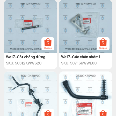
Wa17-Cốt chống đứng
Wa17-Gác chân nhôm L
SKU: 50512KWW620
SKU: 50716KWWE00