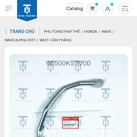
Catalog
TRANG CHỦ
PHỤ TÙNG THAY THẾ
HONDA
WAVE
WAVE ALPHA 2017
WA17-CẦN THẮNG
Không có sản phẩm nào trong giỏ hàng