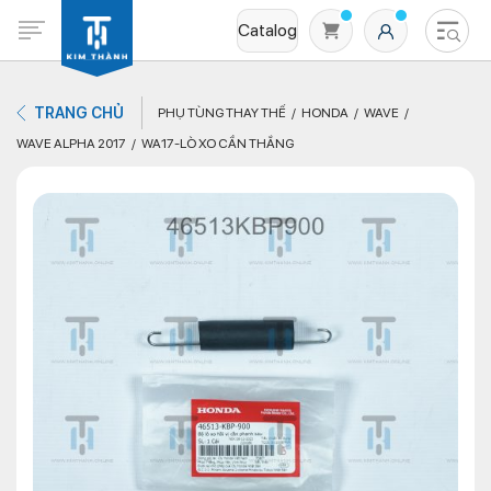
Catalog
TRANG CHỦ
PHỤ TÙNG THAY THẾ
HONDA
WAVE
WAVE ALPHA 2017
WA17-LÒ XO CẦN THẮNG
Không có sản phẩm nào trong giỏ hàng