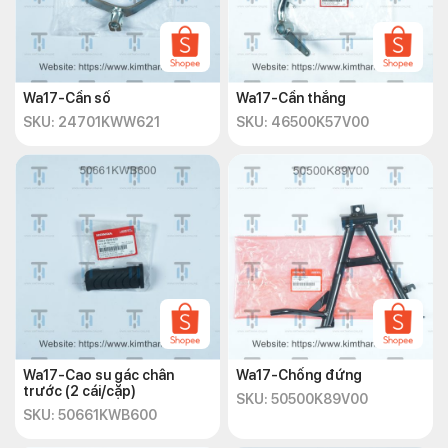
Wa17-Cần số
Wa17-Cần thắng
SKU: 24701KWW621
SKU: 46500K57V00
Wa17-Cao su gác chân
Wa17-Chống đứng
trước (2 cái/cặp)
SKU: 50500K89V00
SKU: 50661KWB600